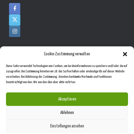
Cookie-Zustimmung verwalten
Moritz Messeorganisation
Diese Seite verwendet Technologien wie Cookies, um Geräteinformationen zu speichern und/oder darauf
Kählerstrasse 28
zuzugreifen. Bei Zustimmung könnten wir zB. das Surfverhalten oder eindeutige IDs auf dieser Website
D – 21614 Buxtehude
verarbeiten. Bei Ablehnung der Zustimmung , könnten bestimmte Merkmale und Funktionen
Cookies helfen uns bei der Bereitstellung
beeinträchtigt werden. Wir werden dies aber aktiv nicht tun.
+49 177 7755772
unserer Inhalte und Dienste. Durch die
04161 – 64 10 85
weitere Nutzung der Webseite stimmen Sie
Akzeptieren
info (add) messeorganisation.com
der Verwendung von Cookies zu.
Mehr erfahren
Ablehnen
© mmo 2018
Okay!
Einstellungen ansehen